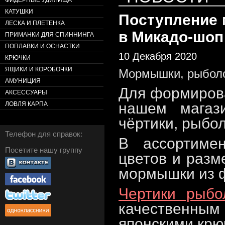
ФИДЕРНЫЕ УДИЛИЩА
КАТУШКИ
Поступление
ЛЕСКА И ПЛЕТЕНКА
в Микадо-шоп
ПРИМАНКИ ДЛЯ СПИННИНГА
ПОПЛАВКИ И ОСНАСТКИ
10 Декабря 2020
КРЮЧКИ
ЯЩИКИ И КОРОБОЧКИ
Мормышки, рыболов
АМУНИЦИЯ
Для формирова
АКСЕССУАРЫ
нашем магаз
ЛОВЛЯ КАРПА
чёртики, рыбол
Телефон для справок:
В ассортим
Посетите нашу группу
цветов и раз
мормышки из 
Чертики рыбо
качественны
японскими крю