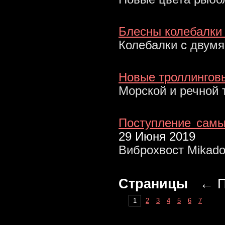
Блесны колебалки 
Колебалки с двум
Новые троллингов
Морской и речной т
Поступление самы
29 Июня 2019
Виброхвост Mikado 
Страницы
← П
1
2
3
4
5
6
7