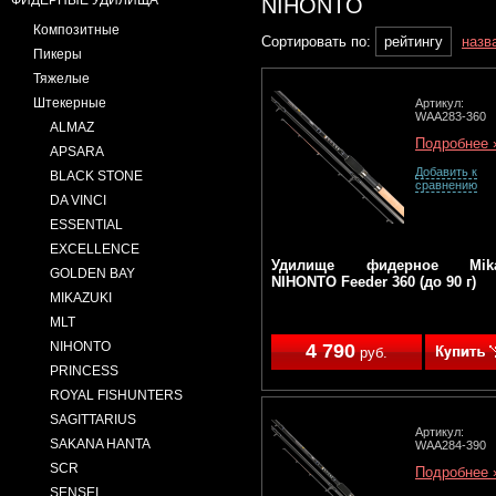
NIHONTO
ФИДЕРНЫЕ УДИЛИЩА
Композитные
Сортировать по:
рейтингу
назв
Пикеры
Тяжелые
Штекерные
Артикул:
WAA283-360
ALMAZ
Подробнее 
APSARA
Добавить к
BLACK STONE
сравнению
DA VINCI
ESSENTIAL
EXCELLENCE
Удилище фидерное Mik
GOLDEN BAY
NIHONTO Feeder 360 (до 90 г)
MIKAZUKI
MLT
NIHONTO
4 790
руб.
PRINCESS
ROYAL FISHUNTERS
SAGITTARIUS
Артикул:
SAKANA HANTA
WAA284-390
SCR
Подробнее 
SENSEI